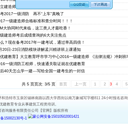
大立建造师薪火相传 “一帮一活动”惠享5折
备考2017一级消防 再不“上车”真晚了
2017一级建造师合格标准和查分时间！！！
BIM大协同时代来临，这三类人才最吃香！
一级建造师考后成绩查询的6大关注焦点
什么？现在备考2017年一建考试，通过率高四倍！
9月20日-23日消防模块讲解孟川精讲班上课通知
【优建教育】大立教育呼市学习中心2016一级建造师 《法律法规》冲刺班培训
2016一级消防工程师，快速通关取证就在优建教育
最后40天怎么学一建---写给全国一建考生的一封信
共 5 页
页次: 3/5 页
首页
上一页
1
2
3
4
5
和浩特市玉泉区锡林南路以西大学西街以南万象城写字楼811 24小时报名咨询热线：
546。优建教育专业从事建筑工程类培训。
育咨询服务有限责任公司【官网】版权所有
蒙公网安备15010502001421
备15002130号-1