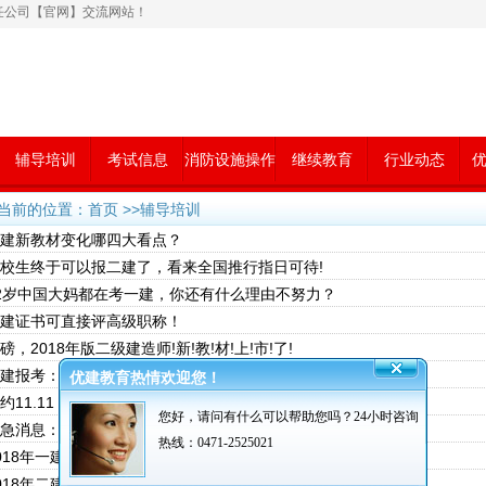
任公司【官网】交流网站！
辅导培训
考试信息
消防设施操作
继续教育
行业动态
优
员
当前的位置：首页 >>
辅导培训
一建新教材变化哪四大看点？
在校生终于可以报二建了，看来全国推行指日可待!
52岁中国大妈都在考一建，你还有什么理由不努力？
一建证书可直接评高级职称！
重磅，2018年版二级建造师!新!教!材!上!市!了!
二建报考：工作年限与专业年限怎么区分？
优建教育热情欢迎您！
相约11.11 一起放肆抢好课
您好，请问有什么可以帮助您吗？
24小时咨询
紧急消息：2017年造价工程师考试用书错误众多！
热线：0471-2525021
2018年一建考试通关，不容错过的黄金备考年份！
2018年二建最全复习指南，你应该这样学！