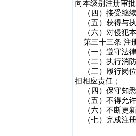
向本级别注册审批
（四）接受继
（五）获得与
（六）对侵犯
第三十三条 注
（一）遵守法
（二）执行消
（三）履行岗
担相应责任；
（四）保守知
（五）不得允
（六）不断更
（七）完成注