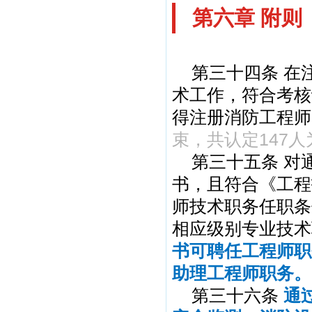
第六章 附则
第三十四条 在
术工作，符合考核
得注册消防工程师
束，共认定147
第三十五条 对
书，且符合《工程
师技术职务任职条
相应级别专业技术
书可聘任工程师职
助理工程师职务。
第三十六条
通