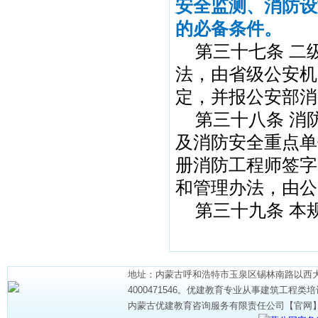
安全监测、消防设
的必备条件。
第三十七条 二
法，由省级公安机
定，并报公安部消
第三十八条 消
及消防安全重点单
册消防工程师签字
和管理办法，由公
第三十九条 本规
地址：内蒙古呼和浩特市玉泉区锡林南路以西大学西
4000471546。优建教育专业从事建筑工程类
内蒙古优建教育咨询服务有限责任公司【官网