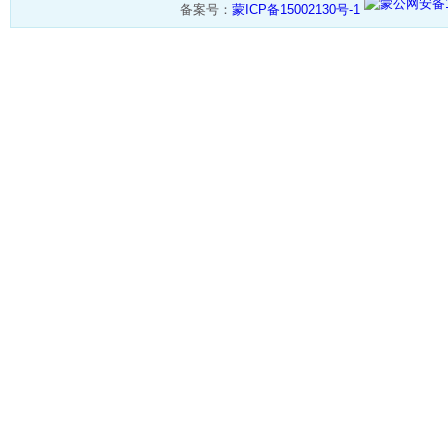
蒙公网安备15
备案号：
蒙ICP备15002130号-1