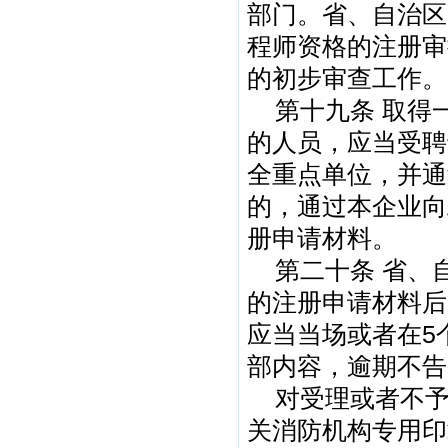
部门。省、自治区
程师资格的注册审
的初步审查工作。
第十九条 取得
的人员，应当受聘
全重点单位，并通
的，通过本企业向
册申请材料。
第二十条 省、
的注册申请材料后
应当当场或者在5
部内容，逾期不告
对受理或者不
关消防机构专用印