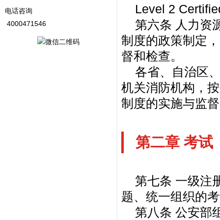
Level 2 Certifi
电话咨询
第六条 人力资
4000471546
制度的政策制定，
微信二维码
督和检查。
各省、自治区
机关消防机构，按
制度的实施与监督
第二章 考试
第七条 一级注
题、统一组织的考
第八条 公安部