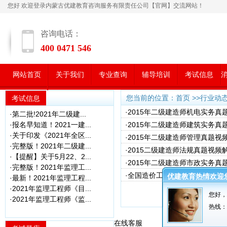
您好 欢迎登录内蒙古优建教育咨询服务有限责任公司【官网】交流网站！
咨询电话：
400 0471 546
网站首页
关于我们
专业查询
辅导培训
考试信息
学员风采
您当前的位置：首页 >>
行业动
考试信息
·2015年二级建造师机电实务真
·第二批!2021年二级建...
·报名早知道！2021一建...
·2015年二级建造师建筑实务真
·关于印发《2021年全区...
·2015年二级建造师管理真题视
·完整版！2021年二级建...
·2015二级建造师法规真题视频
·【提醒】关于5月22、2...
·2015年二级建造师市政实务
·完整版！2021年监理工...
·全国造价工程师《工程造价计
优建教育热情欢迎
·最新！2021年监理工程...
·2021年监理工程师《目...
您好，
共 1 页
页次: 1/1
·2021年监理工程师《监...
热线：04
在线客服