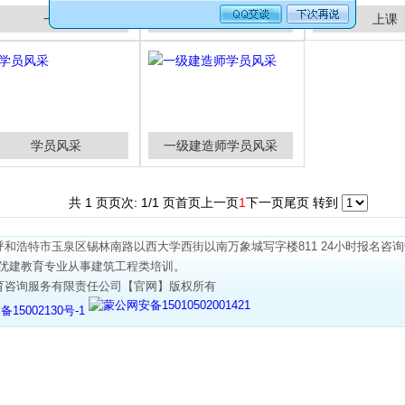
一建
学习
上课
学员风采
一级建造师学员风采
共 1 页
页次: 1/1 页
首页
上一页
1
下一页
尾页
转到
和浩特市玉泉区锡林南路以西大学西街以南万象城写字楼811 24小时报名咨询热线：
546。优建教育专业从事建筑工程类培训。
育咨询服务有限责任公司【官网】版权所有
蒙公网安备15010502001421
备15002130号-1